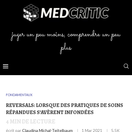
juger un peu moins, comprendre un peu
plus
FONDAMENTAUX
REVERSALS: LORSQUE DES PRATIQUES DE SOINS
RÉPANDUES S’AVÈRENT INFONDÉES
4
MIN DE LECTURE
écrit par
Claudina Michal-Teitelbaum
1 Mar 2021
5,5K