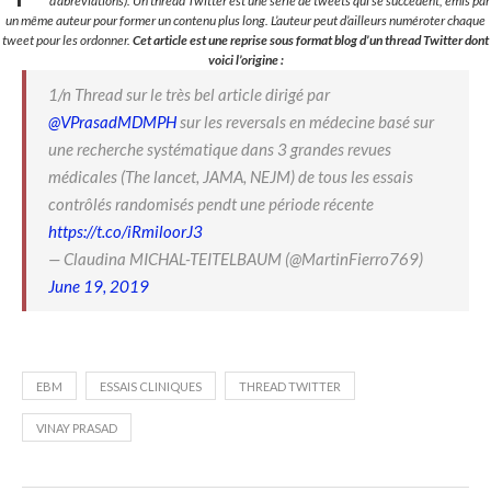
d’abréviations). Un thread Twitter est une série de tweets qui se succèdent, émis par
un même auteur pour former un contenu plus long. L’auteur peut d’ailleurs numéroter chaque
tweet pour les ordonner.
Cet article est une reprise sous format blog d’un thread Twitter dont
voici l’origine :
1/n Thread sur le très bel article dirigé par
@VPrasadMDMPH
sur les reversals en médecine basé sur
une recherche systématique dans 3 grandes revues
médicales (The lancet, JAMA, NEJM) de tous les essais
contrôlés randomisés pendt une période récente
https://t.co/iRmiloorJ3
— Claudina MICHAL-TEITELBAUM (@MartinFierro769)
June 19, 2019
EBM
ESSAIS CLINIQUES
THREAD TWITTER
VINAY PRASAD